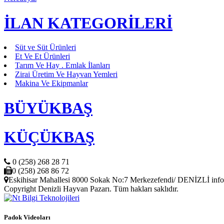
İLAN KATEGORİLERİ
Süt ve Süt Ürünleri
Et Ve Et Ürünleri
Tarım Ve Hay . Emlak İlanları
Zirai Üretim Ve Hayvan Yemleri
Makina Ve Ekipmanlar
BÜYÜKBAŞ
KÜÇÜKBAŞ
0 (258) 268 28 71
0 (258) 268 86 72
Eskihisar Mahallesi 8000 Sokak No:7 Merkezefendi/ DENİZLİ info
Copyright Denizli Hayvan Pazarı. Tüm hakları saklıdır.
Padok Videoları